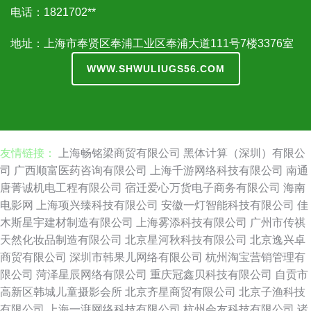
电话：1821702**
地址：上海市奉贤区奉浦工业区奉浦大道111号7楼3376室
WWW.SHWULIUGS56.COM
友情链接：
上海畅铭梁商贸有限公司
黑体计算（深圳）有限公
司
广西顺富医药咨询有限公司
上海千游网络科技有限公司
南通
唐菁诚机电工程有限公司
宿迁爱心万货电子商务有限公司
海南
电影网
上海项兴臻科技有限公司
安徽一灯智能科技有限公司
佳
木斯星宇建材制造有限公司
上海雾添科技有限公司
广州市传祺
天然化妆品制造有限公司
北京星河秋科技有限公司
北京逸兴卓
商贸有限公司
深圳市韩果儿网络有限公司
杭州淘宝营销管理有
限公司
菏泽星辰网络有限公司
重庆冠鑫贝科技有限公司
自贡市
高新区韩城儿童摄影会所
北京齐星商贸有限公司
北京子渔科技
有限公司
上海一湃网络科技有限公司
杭州会友科技有限公司
诸