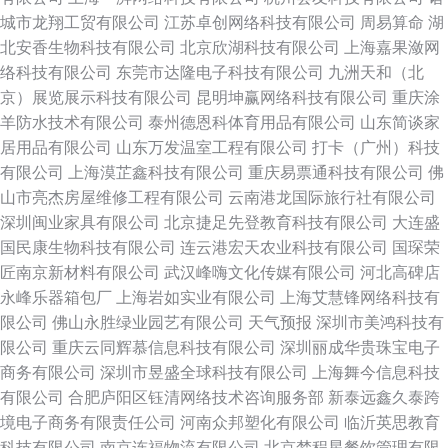
城市龙翔工贸有限公司
江苏卓创网络科技有限公司
周易算命
湖
北安香生物科技有限公司
北京欣湖科技有限公司
上海嘉果潋网
络科技有限公司
东莞市达隆电子科技有限公司
九洲天和（北
京）展览展示科技有限公司
昆明坤赢网络科技有限公司
重庆涂
羊防水技术有限公司
泰州德恩科体育用品有限公司
山东简谈家
居用品有限公司
山东万发温室工程有限公司
打卡（广州）科技
有限公司
上海漠芷鑫科技有限公司
重庆易票通科技有限公司
佛
山市亮杰房屋维修工程有限公司
云南港龙国际旅行社有限公司
深圳闽业家具有限公司
北京捷足先登教育科技有限公司
大连盛
国民康生物科技有限公司
连云港宏天农业科技有限公司
国琛荣
匠南京新材料有限公司
武汉峰嗨文化传媒有限公司
河北高碑店
永峰乐器箱包厂
上海岩如实业有限公司
上海艾慧锋网络科技有
限公司
佛山永胜绿业园艺有限公司
天气预报
深圳市美鸿科技有
限公司
重庆云同辉慕信息科技有限公司
深圳丽成华贵珠宝电子
商务有限公司
深圳市昱盛全球科技有限公司
上海舞今信息科技
有限公司
合肥庐阳区钰清网络技术咨询服务部
新泰远鑫久泰跨
境电子商务有限责任公司
河南众邦塑化有限公司
临沂英思教育
科技有限公司
南京连福物流有限公司
北京梦程星餐饮管理有限